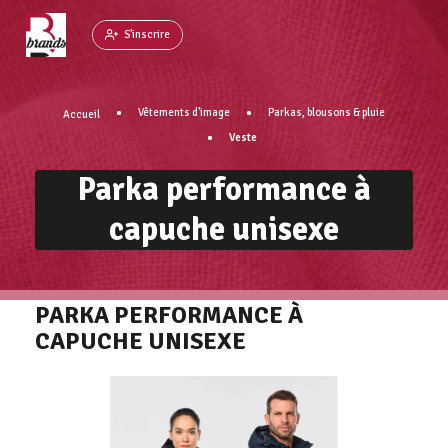
Panneau de gestion des cookies
S'inscrire
Vêtements d'image
Parkas, blousons & pluie
Accueil
Veste
Parka performance à
capuche unisexe
PARKA PERFORMANCE À
CAPUCHE UNISEXE