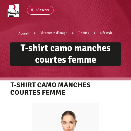
Panneau de gestion des cookies
S'inscrire
Vêtements d'image
T-shirts
Lifestyle
Accueil
T-shirt camo manches
courtes femme
T-SHIRT CAMO MANCHES
COURTES FEMME