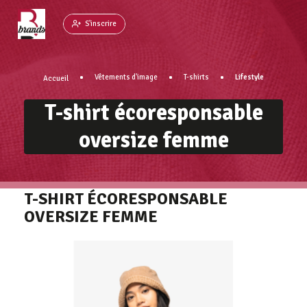
Panneau de gestion des cookies
S'inscrire
Vêtements d'image
T-shirts
Lifestyle
Accueil
T-shirt écoresponsable
oversize femme
T-SHIRT ÉCORESPONSABLE
OVERSIZE FEMME